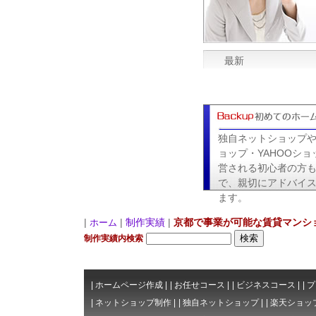
最新
独自ネットショップ
ョップ・YAHOOショ
営される初心者の方
で、親切にアドバイ
ます。
|
|
制作実績
|
京都で事業が可能な賃貸マンショ
ホーム
制作実績内検索
|
ホームページ作成
|
|
お任せコース
|
|
ビジネスコース
|
|
プ
|
ネットショップ制作
|
|
独自ネットショップ
|
|
楽天ショッ