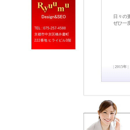
日々の
ぜひ一
TEL : 075-257-4588
京都市中京区橋弁慶町
222番地 ヒライビル3階
|
2015年
|