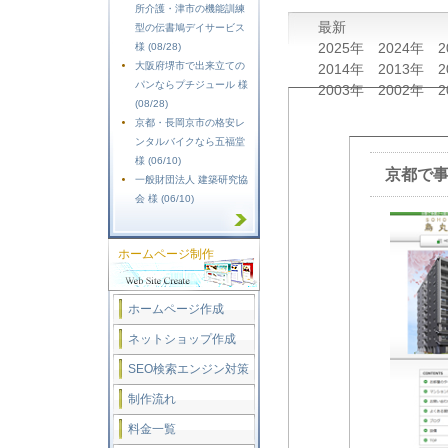
所介護・津市の機能訓練
最新
型の伝書鳩デイサービス
2025年
2024年
2
様 (08/28)
大阪府堺市で出来立ての
2014年
2013年
2
パンならプチジュール 様
2003年
2002年
2
(08/28)
京都・長岡京市の格安レ
ンタルバイクなら五福堂
様 (06/10)
京都で事
一般財団法人 建築研究協
会 様 (06/10)
ホームページ制作
ホームページ作成
ネットショップ作成
SEO検索エンジン対策
制作流れ
料金一覧