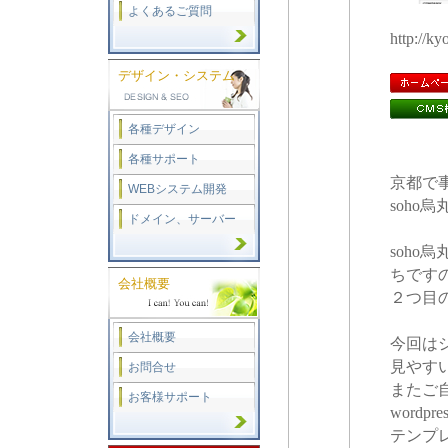
よくあるご質問
http://kyo
デザイン・システム
各種デザイン
各種サポート
京都で
WEBシステム開発
soh
ドメイン、サーバー
soh
ちです
会社概要
２つ目
会社概要
今回は
見やす
お問合せ
またご
お客様サポート
word
テンプ