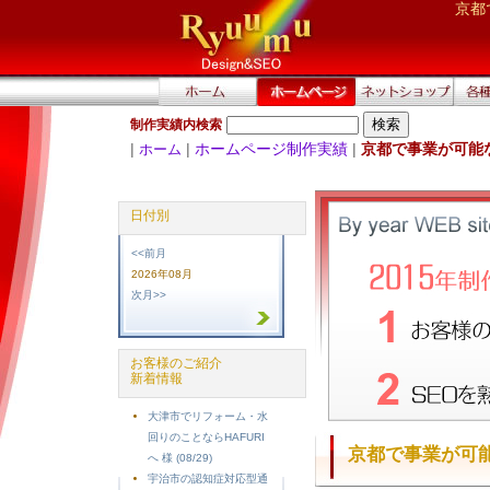
京都
制作実績内検索
|
|
ホームページ制作実績
|
京都で事業が可能
ホーム
日付別
<<前月
2026年08月
次月>>
お客様のご紹介
新着情報
大津市でリフォーム・水
回りのことならHAFURI
京都で事業が可能
へ 様 (08/29)
宇治市の認知症対応型通