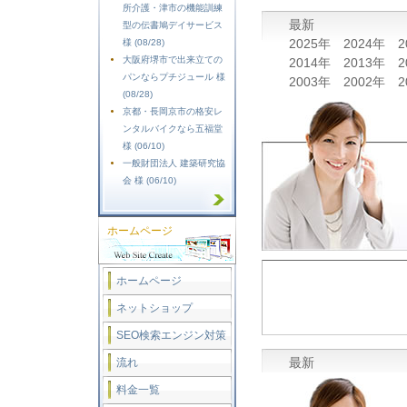
所介護・津市の機能訓練
最新
型の伝書鳩デイサービス
2025年
2024年
2
様 (08/28)
大阪府堺市で出来立ての
2014年
2013年
2
パンならプチジュール 様
2003年
2002年
2
(08/28)
京都・長岡京市の格安レ
ンタルバイクなら五福堂
様 (06/10)
一般財団法人 建築研究協
会 様 (06/10)
ホームページ
ホームページ
ネットショップ
SEO検索エンジン対策
最新
流れ
料金一覧