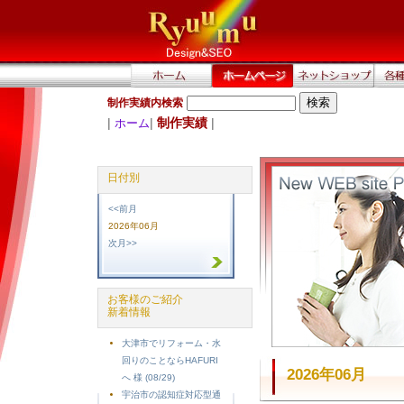
制作実績内検索
|
|
制作実績
|
ホーム
日付別
<<前月
2026年06月
次月>>
お客様のご紹介
新着情報
大津市でリフォーム・水
回りのことならHAFURI
2026年06月
へ 様 (08/29)
宇治市の認知症対応型通