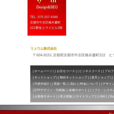
TEL : 075-257-4588
京都市中京区橋弁慶町
222番地 ヒライビル3階
リュウム株式会社
〒604-8151 京都府京都市中京区橋弁慶町222 ヒライビ
|
ホームページ
|
|
お任せコース
|
|
ビジネスコース
|
|
プロフ
|
ネットショップ
|
|
独自ネットショップ
|
|
楽天ショップ
|
|
|
代表作紹介
|
|
実績一覧
|
|
流れ
|
|
料金について
|
|
デザイン
|
DTPデザイン・印刷物
|
|
各種サポート
|
|
ソフト・システ
|
お客様サポート
|
|
求人情報
|
|
サイトマップ
|
|
LINK
|
|
Stu