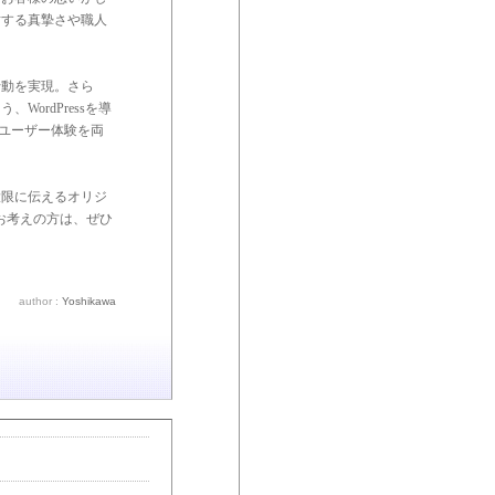
対する真摯さや職人
行動を実現。さら
ordPressを導
値とユーザー体験を両
大限に伝えるオリジ
お考えの方は、ぜひ
author :
Yoshikawa