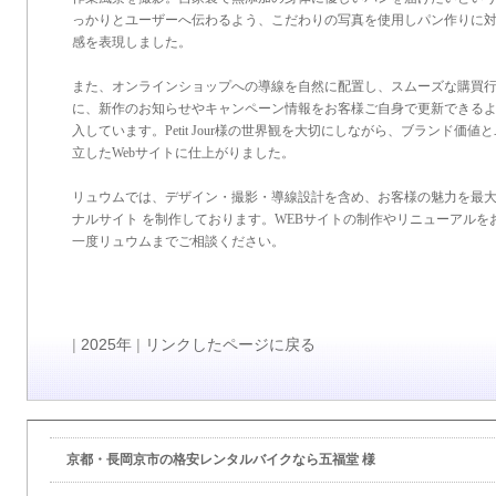
っかりとユーザーへ伝わるよう、こだわりの写真を使用しパン作りに
感を表現しました。
また、オンラインショップへの導線を自然に配置し、スムーズな購買
に、新作のお知らせやキャンペーン情報をお客様ご自身で更新できるよう、W
入しています。Petit Jour様の世界観を大切にしながら、ブランド価
立したWebサイトに仕上がりました。
リュウムでは、デザイン・撮影・導線設計を含め、お客様の魅力を最
ナルサイト を制作しております。WEBサイトの制作やリニューアルを
一度リュウムまでご相談ください。
|
2025年
|
リンクしたページに戻る
京都・長岡京市の格安レンタルバイクなら五福堂 様