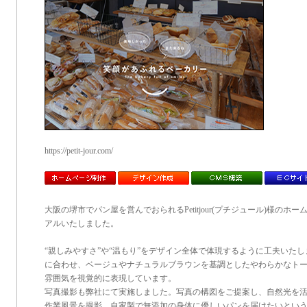
https://petit-jour.com/
大阪の堺市でパン屋を営んでおられるPetitjour(プチジュール)様のホ
アルいたしました。
“親しみやすさ”や“温もり”をデザイン全体で体現するように工夫いた
に合わせ、ベージュやナチュラルブラウンを基調としたやわらかなトーンで、P
雰囲気を視覚的に表現しています。
写真撮影も弊社にて実施しました。写真の構図をご提案し、自然光を
作業風景を撮影。自家製で無添加の身体に優しいパンを届けたいとい