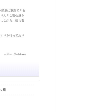
報を簡単に更新できる
より大きな安心感を
にしながら、落ち着
。
づくりを行っており
author :
Yoshikawa
 様