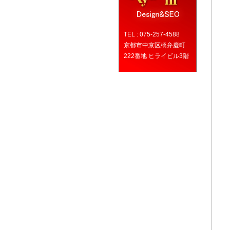
TEL : 075-257-4588
京都市中京区橋弁慶町
222番地 ヒライビル3階