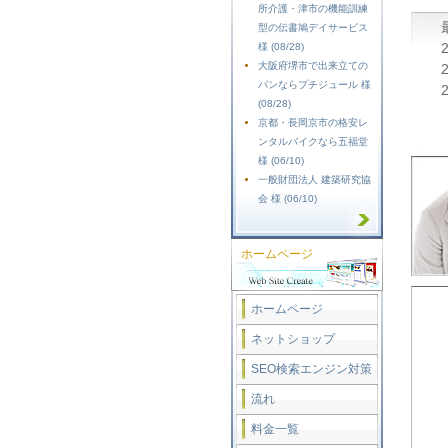
所介護・津市の機能訓練
型の伝書鳩デイサービス
様 (08/28)
大阪府堺市で出来立ての
パンならプチジュール 様
(08/28)
京都・長岡京市の格安レ
ンタルバイクなら五福堂
様 (06/10)
一般財団法人 建築研究協
会 様 (06/10)
ホームページ
ホームページ
ネットショップ
SEO検索エンジン対策
流れ
料金一覧