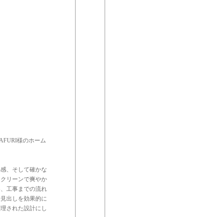
FURI様のホーム
心感、そして確かな
、クリーンで爽やか
容、工事までの流れ
や見出しを効果的に
整理された設計にし