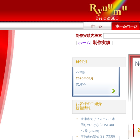
制作実績内検索
|
|
制作実績
|
ホーム
日付別
<<前月
2026年08月
次月>>
お客様のご紹介
新着情報
大津市でリフォーム・水
回りのことならHAFURI
へ 様 (08/29)
宇治市の認知症対応型通