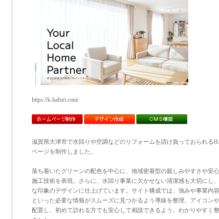
https://k-hafuri.com/
滋賀県大津市で水回りや空調などのリフォームを請け負っておられるHA
ページを制作しました。
落ち着いたグリーンの配色を中心に、地域密着型の親しみやすさや安
施工技術を表現。さらに、水回り事業に欠かせない清潔感も大切にし
な印象のデザインに仕上げています。サイト構成では、強みや事業内
といった必要な情報がスムーズに見つかるよう導線を整理。アイコン
配置し、初めて訪れる方でも安心して相談できるよう、わかりやすく