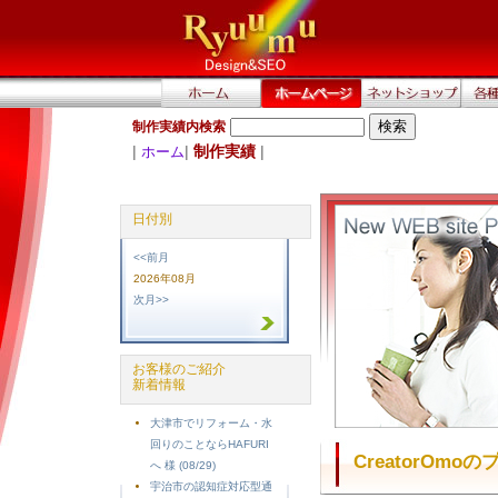
制作実績内検索
|
|
制作実績
|
ホーム
日付別
<<前月
2026年08月
次月>>
お客様のご紹介
新着情報
大津市でリフォーム・水
回りのことならHAFURI
CreatorOmo
へ 様 (08/29)
宇治市の認知症対応型通