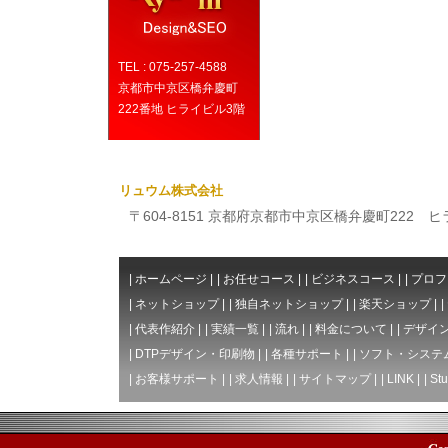
TEL : 075-257-4588
京都市中京区橋弁慶町
222番地 ヒライビル3階
リュウム株式会社
〒604-8151 京都府京都市中京区橋弁慶町222 ヒライビ
|
ホームページ
|
|
お任せコース
|
|
ビジネスコース
|
|
プロフ
|
ネットショップ
|
|
独自ネットショップ
|
|
楽天ショップ
|
|
|
代表作紹介
|
|
実績一覧
|
|
流れ
|
|
料金について
|
|
デザイン
|
DTPデザイン・印刷物
|
|
各種サポート
|
|
ソフト・システ
|
お客様サポート
|
|
求人情報
|
|
サイトマップ
|
|
LINK
|
|
Stu