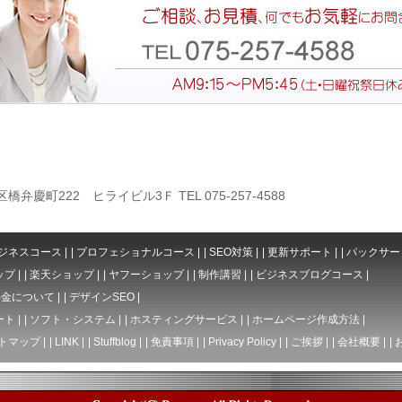
橋弁慶町222 ヒライビル3Ｆ TEL 075-257-4588
ジネスコース
|
|
プロフェショナルコース
|
|
SEO対策
|
|
更新サポート
|
|
パックサー
ップ
|
|
楽天ショップ
|
|
ヤフーショップ
|
|
制作講習
|
|
ビジネスブログコース
|
料金について
|
|
デザインSEO
|
ート
|
|
ソフト・システム
|
|
ホスティングサービス
|
|
ホームページ作成方法
|
トマップ
|
|
LINK
|
|
Stuffblog
|
|
免責事項
|
|
Privacy Policy
|
|
ご挨拶
|
|
会社概要
|
|