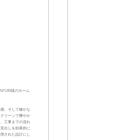
FURI様のホーム
心感、そして確かな
、クリーンで爽やか
容、工事までの流れ
や見出しを効果的に
整理された設計にし