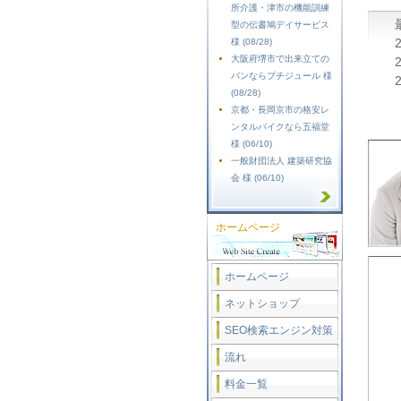
所介護・津市の機能訓練
型の伝書鳩デイサービス
様 (08/28)
大阪府堺市で出来立ての
パンならプチジュール 様
(08/28)
京都・長岡京市の格安レ
ンタルバイクなら五福堂
様 (06/10)
一般財団法人 建築研究協
会 様 (06/10)
ホームページ
ホームページ
ネットショップ
SEO検索エンジン対策
流れ
料金一覧