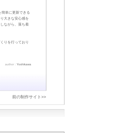
報を簡単に更新できる
より大きな安心感を
にしながら、落ち着
。
づくりを行っており
author :
Yoshikawa
前の制作サイト>>