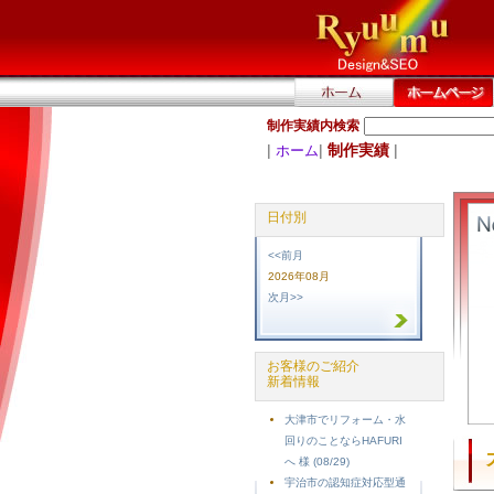
制作実績内検索
|
|
制作実績
|
ホーム
日付別
<<前月
2026年08月
次月>>
お客様のご紹介
新着情報
大津市でリフォーム・水
回りのことならHAFURI
へ 様 (08/29)
宇治市の認知症対応型通