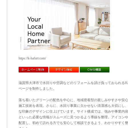
https://k-hafuri.com/
滋賀県大津市で水回りや空調などのリフォームを請け負っておられるHA
ページを制作しました。
落ち着いたグリーンの配色を中心に、地域密着型の親しみやすさや安
施工技術を表現。さらに、水回り事業に欠かせない清潔感も大切にし
な印象のデザインに仕上げています。サイト構成では、強みや事業内
といった必要な情報がスムーズに見つかるよう導線を整理。アイコン
配置し、初めて訪れる方でも安心して相談できるよう、わかりやすく