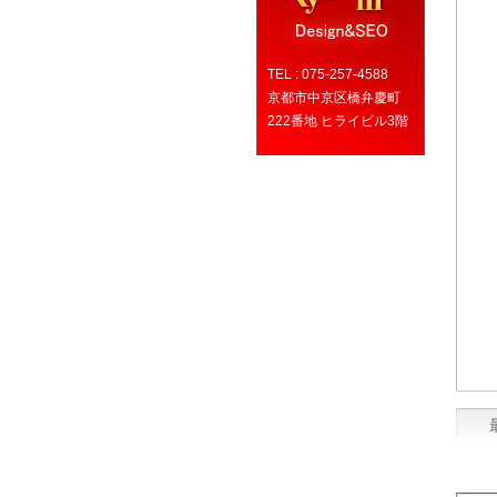
TEL : 075-257-4588
京都市中京区橋弁慶町
222番地 ヒライビル3階