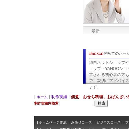
最新
独自ネットショップ
ョップ・YAHOOショ
営される初心者の方
で、親切にアドバイ
ます。
|
|
制作実績
|
佃煮、おせち料理、おばんざい
ホーム
制作実績内検索
|
ホームページ作成
|
|
お任せコース
|
|
ビジネスコース
|
|
プ