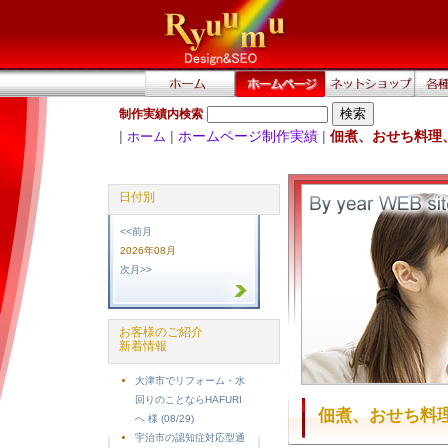
制作実績内検索
|
|
ホームページ制作実績
|
佃煮、おせち料理
ホーム
日付別
<<前月
2026年08月
次月>>
お客様のご紹介
新着情報
大津市でリフォーム・水
回りのことならHAFURI
佃煮、おせち料
へ 様 (08/29)
宇治市の認知症対応型通