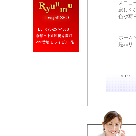
メニュ
寂しく
色や写
TEL : 075-257-4588
京都市中京区橋弁慶町
ホーム
222番地 ヒライビル3階
是非リ
|
2014年
|