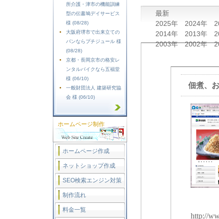
所介護・津市の機能訓練
最新
型の伝書鳩デイサービス
2025年
2024年
2
様 (08/28)
大阪府堺市で出来立ての
2014年
2013年
2
パンならプチジュール 様
2003年
2002年
2
(08/28)
京都・長岡京市の格安レ
ンタルバイクなら五福堂
様 (06/10)
佃煮、
一般財団法人 建築研究協
会 様 (06/10)
ホームページ制作
ホームページ作成
ネットショップ作成
SEO検索エンジン対策
制作流れ
料金一覧
http://w