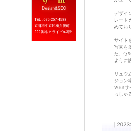
デザイ
TEL : 075-257-4588
レート
京都市中京区橋弁慶町
めてお
222番地 ヒライビル3階
サイト
写真を
た、Q
ように
リュウ
ジョン
WEB
っしゃ
|
202