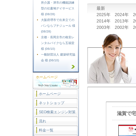
所介護・津市の機能訓練
最新
型の伝書鳩デイサービス
2025年
2024年
2
様 (08/28)
大阪府堺市で出来立ての
2014年
2013年
2
パンならプチジュール 様
2003年
2002年
2
(08/28)
京都・長岡京市の格安レ
ンタルバイクなら五福堂
様 (06/10)
一般財団法人 建築研究協
会 様 (06/10)
ホームページ
ホームページ
ネットショップ
SEO検索エンジン対策
滋賀で
流れ
料金一覧