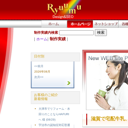
制作実績内検索
|
|
制作実績
|
ホーム
日付別
<<前月
2026年08月
次月>>
お客様のご紹介
新着情報
大津市でリフォーム・水
回りのことならHAFURI
滋賀で宅配牛乳
へ 様 (08/29)
宇治市の認知症対応型通