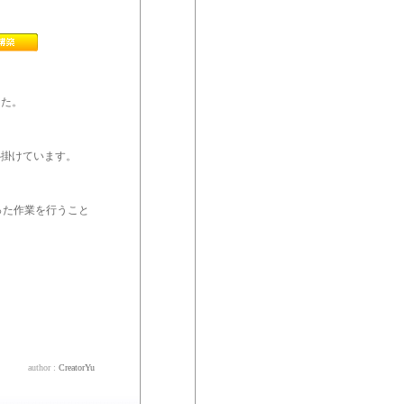
した。
心掛けています。
った作業を行うこと
author :
CreatorYu