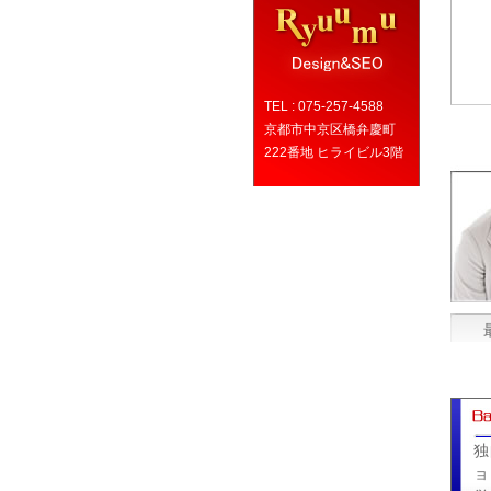
TEL : 075-257-4588
京都市中京区橋弁慶町
222番地 ヒライビル3階
独
ョ