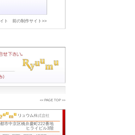
サイト
前の制作サイト>>
<<
PAGE TOP
>>
都市中京区橋弁慶町222番地
ヒライビル3階