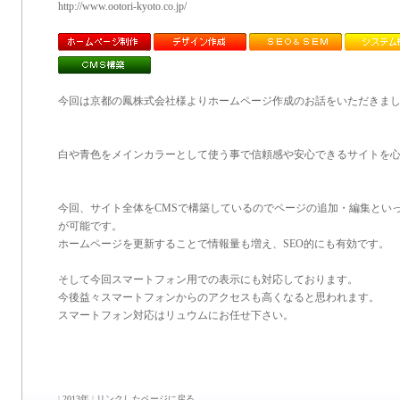
http://www.ootori-kyoto.co.jp/
今回は京都の鳳株式会社様よりホームページ作成のお話をいただきま
白や青色をメインカラーとして使う事で信頼感や安心できるサイトを
今回、サイト全体をCMSで構築しているのでページの追加・編集とい
が可能です。
ホームページを更新することで情報量も増え、SEO的にも有効です。
そして今回スマートフォン用での表示にも対応しております。
今後益々スマートフォンからのアクセスも高くなると思われます。
スマートフォン対応はリュウムにお任せ下さい。
|
2013年
|
リンクしたページに戻る