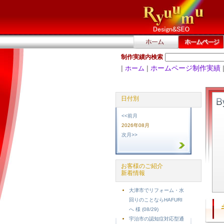
制作実績内検索
|
|
ホームページ制作実績
ホーム
日付別
<<前月
2026年08月
次月>>
お客様のご紹介
新着情報
大津市でリフォーム・水
回りのことならHAFURI
へ 様 (08/29)
宇治市の認知症対応型通