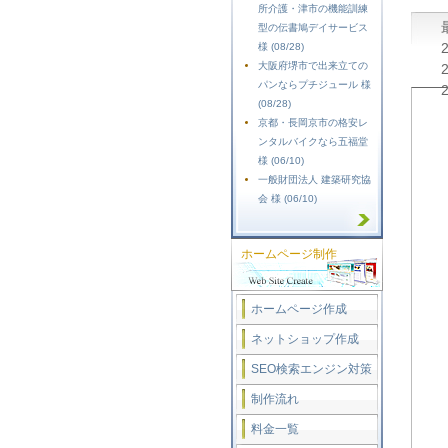
所介護・津市の機能訓練
型の伝書鳩デイサービス
様 (08/28)
大阪府堺市で出来立ての
パンならプチジュール 様
(08/28)
京都・長岡京市の格安レ
ンタルバイクなら五福堂
様 (06/10)
一般財団法人 建築研究協
会 様 (06/10)
ホームページ制作
ホームページ作成
ネットショップ作成
SEO検索エンジン対策
制作流れ
料金一覧