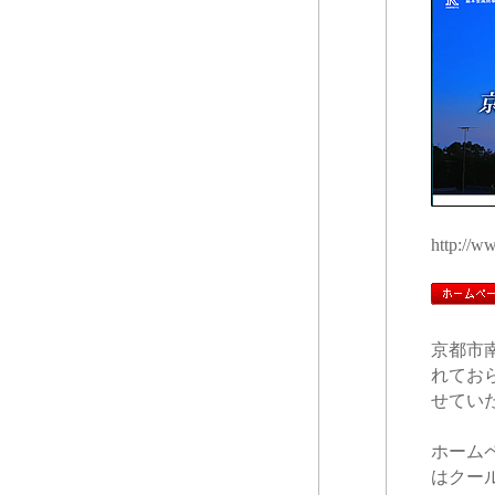
http://w
京都市
れてお
せてい
ホーム
はクー