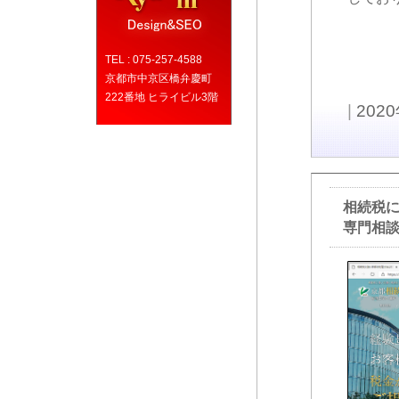
TEL : 075-257-4588
京都市中京区橋弁慶町
222番地 ヒライビル3階
|
202
相続税
専門相