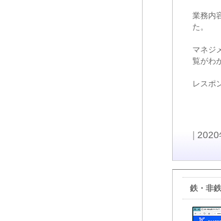
業務内
た。
マネジ
覧がわ
レスポ
|
202
鉄・非鉄