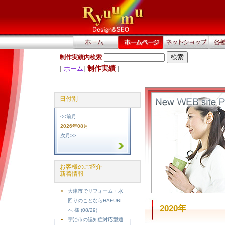
制作実績内検索
|
|
制作実績
|
ホーム
日付別
<<前月
2026年08月
次月>>
お客様のご紹介
新着情報
大津市でリフォーム・水
回りのことならHAFURI
2020年
へ 様 (08/29)
宇治市の認知症対応型通