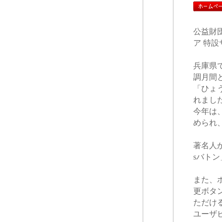
公益財
ア 特
兵庫県
調月間
「ひょ
れまし
今年は
められ
著名人か
sバト
また、
更ボタ
ただけ
ユーザ