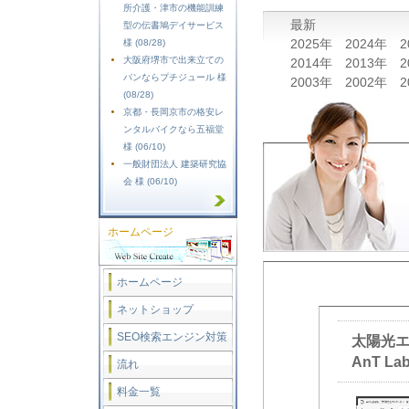
所介護・津市の機能訓練
最新
型の伝書鳩デイサービス
2025年
2024年
2
様 (08/28)
大阪府堺市で出来立ての
2014年
2013年
2
パンならプチジュール 様
2003年
2002年
2
(08/28)
京都・長岡京市の格安レ
ンタルバイクなら五福堂
様 (06/10)
一般財団法人 建築研究協
会 様 (06/10)
ホームページ
ホームページ
ネットショップ
SEO検索エンジン対策
太陽光
AnT 
流れ
料金一覧