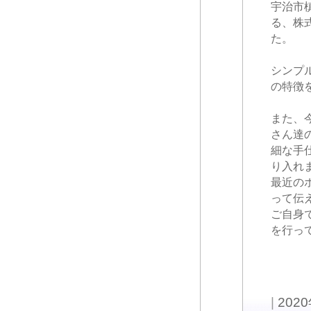
宇治市
る、株
た。
シンプ
の特徴
また、
さん達
細な手
り入れ
最近の
って伝
ご自身
を行っ
|
202