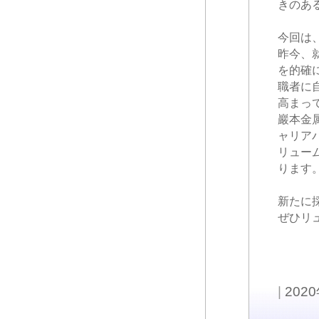
きのあ
今回は
昨今、
を的確
職者に
高まっ
巖本金
ャリア
リュー
ります
新たに
ぜひリ
|
202