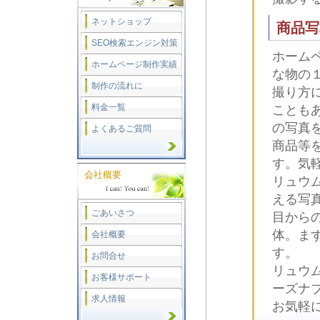
ネットショップ
商品写
SEO検索エンジン対策
ホーム
ホームページ制作実績
な物の
制作の流れに
撮り方
料金一覧
ことも
の写真
よくあるご質問
商品等
す。気
会社概要
リュウ
える写
ごあいさつ
目から
体。ま
会社概要
す。
お問合せ
リュウ
お客様サポート
ーズナ
求人情報
お気軽