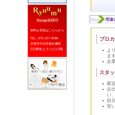
用途
無料お見積はこちらから
プロカ
TEL : 075-257-4588
京都市中京区橋弁慶町
222番地 ヒライビル3階
よ
ま
企
スタッ
親
企
い
自
安