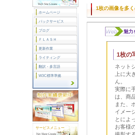
1枚の画像を多
ホームページ
パックサービス
ブログ
魅力
ＦＬＡＳＨ
更新作業
1枚の
ライティング
ネット
翻訳・多言語
上に大
W3C標準準拠
ん。
実際に
は、商
また、
イメー
とによ
お客様
サービスメニュー
撮影す