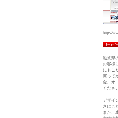
http://w
滋賀県
お客様
にもこ
買って
金、オ
くださ
デザイ
さにこ
また、