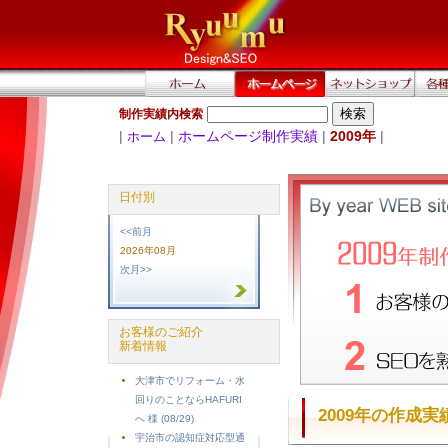
制作実績内検索
|
|
ホームページ制作実績
|
2009年
|
ホーム
日付別
<<前月
2026年08月
次月>>
お客様のご紹介
新着情報
大津市でリフォーム・水
回りのことならHAFURI
2009年の作成
へ 様 (08/29)
宇治市の認知症対応型通