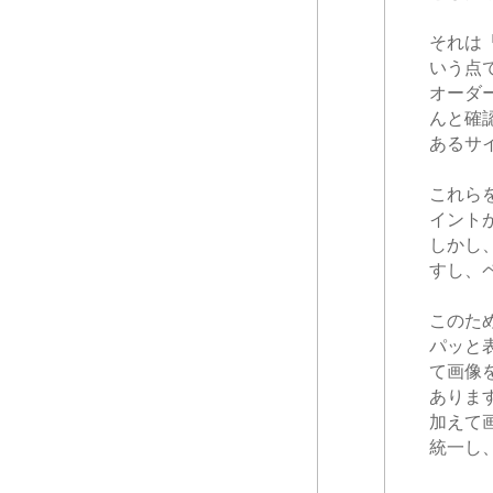
それは
いう点
オーダ
んと確
あるサ
これら
イント
しかし
すし、
このた
パッと
て画像
ありま
加えて
統一し