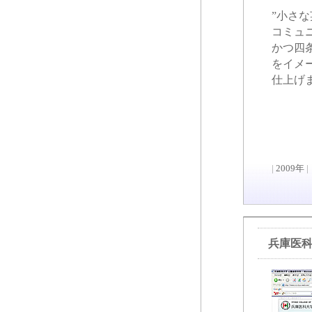
”小さ
コミュ
かつ四
をイメ
仕上げ
|
2009年
|
兵庫医科