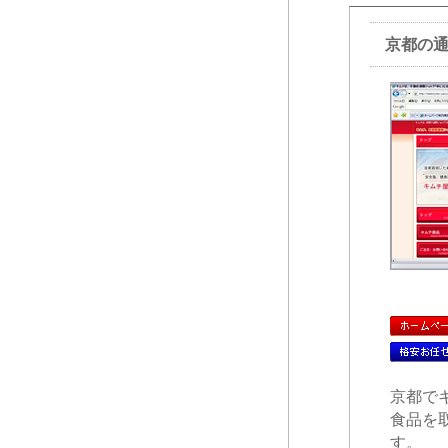
京都の
京都で
食品を
す。