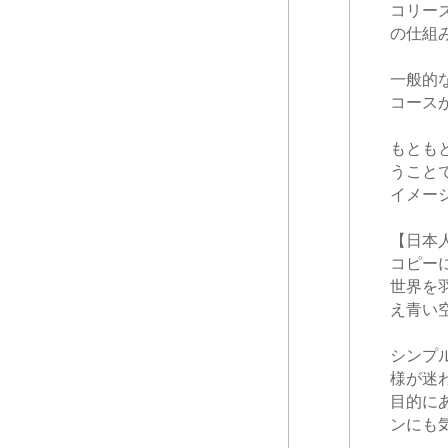
コリー
の仕組
一般的
コース
もとも
うこと
イメー
【日本
コピー
世界を
え青い
シンプ
様が迷
目的に
ンにも