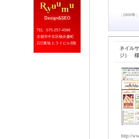
|
2009年
|
TEL : 075-257-4588
京都市中京区橋弁慶町
222番地 ヒライビル3階
ネイルサ
ジ） 
http://ww