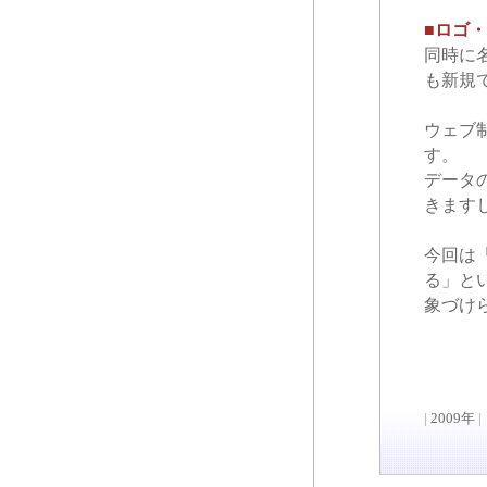
■ロゴ
同時に
も新規
ウェブ
す。
データ
きます
今回は
る」とい
象づけ
|
2009年
|