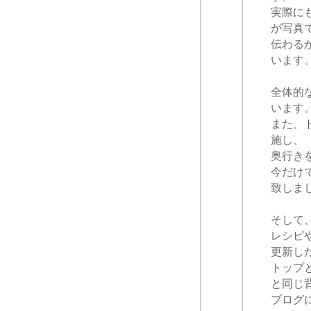
実際に
が写真
伝わる
います
全体的
います
また、
施し、
奥行き
今だけ
致しま
そして
レシピ
更新し
トップ
と同じ
ブログ