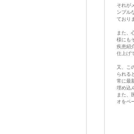
それが
ンプル
ており
また、
様にも
疾患紹
仕上げ
又、こ
られる
常に最
埋め込
また、
オをペ