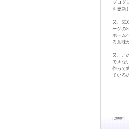
ブログ
を更新
又、S
ージの
ホーム
る意味
又、こ
できな
作って
ている
|
2009年
|