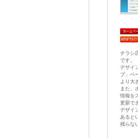
チラシ
です。
デザイ
プ」ペ
より大
また、
情報を
更新で
デザイ
あると
残らな