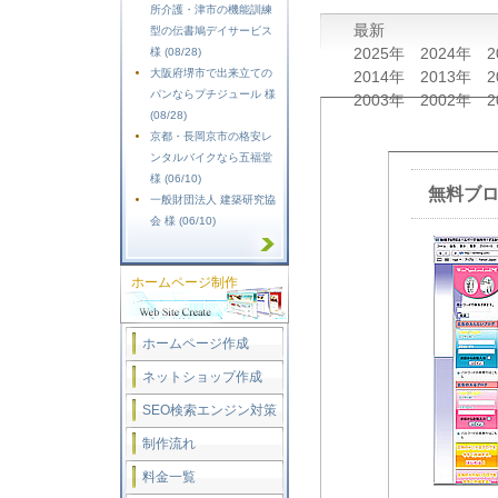
所介護・津市の機能訓練
最新
型の伝書鳩デイサービス
2025年
2024年
2
様 (08/28)
大阪府堺市で出来立ての
2014年
2013年
2
パンならプチジュール 様
2003年
2002年
2
(08/28)
京都・長岡京市の格安レ
ンタルバイクなら五福堂
様 (06/10)
無料ブロ
一般財団法人 建築研究協
会 様 (06/10)
ホームページ制作
ホームページ作成
ネットショップ作成
SEO検索エンジン対策
制作流れ
料金一覧