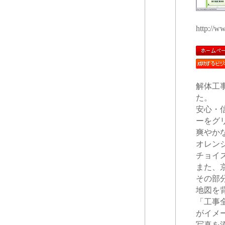
http://w
解体工
た。
安心・
ーをグ
爽やか
オレン
チョイ
また、
その部
地図を
「工事
がイメ
写真を