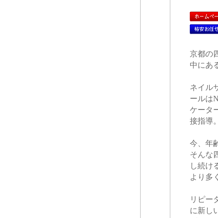
京都の
中にある
ネイル
ールは
ケータ
接指導
今、年
そんな
し続け
より多
リピー
に新し